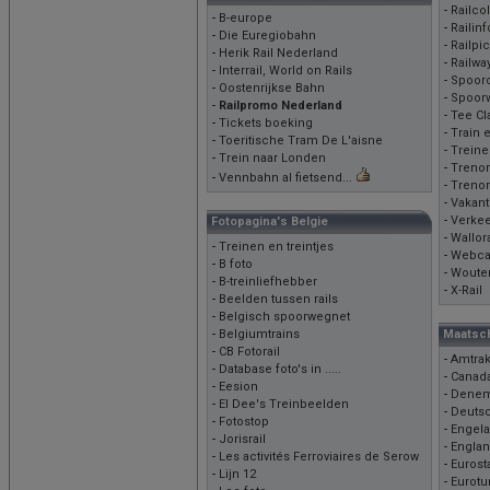
-
Railcol
-
B-europe
-
Railinf
-
Die Euregiobahn
-
Railpi
-
Herik Rail Nederland
-
Railwa
-
Interrail, World on Rails
-
Spoorc
-
Oostenrijkse Bahn
-
Spoor
-
Railpromo Nederland
-
Tee Cl
-
Tickets boeking
-
Train 
-
Toeritische Tram De L'aisne
-
Treine
-
Trein naar Londen
-
Treno
-
Vennbahn al fietsend...
-
Trenom
-
Vakant
-
Verke
Fotopagina's Belgie
-
Wallora
-
Treinen en treintjes
-
Webc
-
B foto
-
Wouter
-
B-treinliefhebber
-
X-Rail
-
Beelden tussen rails
-
Belgisch spoorwegnet
-
Belgiumtrains
Maatsc
-
CB Fotorail
-
Amtra
-
Database foto's in .....
-
Canada
-
Eesion
-
Denem
-
El Dee's Treinbeelden
-
Deuts
-
Fotostop
-
Engel
-
Jorisrail
-
England
-
Les activités Ferroviaires de Serow
-
Eurost
-
Lijn 12
-
Eurotu