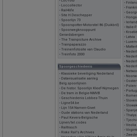
-
Loc-foto
-
Finlan
-
Loccollector
-
Frankr
-
Rail4life
-
Georg
-
Site H.Deschepper
-
Honga
-
Spoorlijn 73
-
Ierlan
-
Spoorspotter-Motorstel 86 (Duikbril)
-
Italie-
-
Spoorwegknooppunt
-
Kroati
Gerardsbergen
-
Latvia
-
The Trainpicture Archive
-
Luxem
-
Trainpaparazzo
-
Matter
-
Treinenfotosite van Claudio
-
Nederl
-
Treinfoto 2000
-
Nederl
-
Nederl
-
Nederl
Spoorgeschiedenis
-
Networ
-
Klassieke beveiliging Nederland
-
Noorw
-
Datavisualisatie aanleg
-
Oosten
Belg.spoorlijnen
-
Polen
-
De histor. Spoorlijn Kleef-Nijmegen
-
Portug
-
De tram in Belgie-NMVB
-
Romen
-
Geschiedenis Lobbes-Thuin
-
Sloven
-
Ligne54.be
-
Slowak
-
Lijn 154 Namen-Givet
-
Spanj
-
Oude stations van Nederland
-
Thalys
-
Paul Kevers-Belgische
-
Tjechi
Lijnen/tel.codes
-
Veolia
-
Railtrasch
-
Virgint
-
Rixke Rail's Archives
-
Zwede