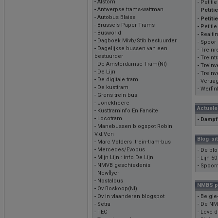
-
Alstom
-
Petiti
-
Antwerpse trams-wattman
-
Petiti
-
Autobus Blaise
-
Petiti
-
Brussels Paper Trams
-
Petiti
-
Busworld
-
Realti
-
Dagboek Mivb/Stib bestuurder
-
Spoor 
-
Dagelijkse bussen van een
-
Treinr
bestuurder
-
Treint
-
De Amsterdamse Tram(Nl)
-
Treinv
-
De Lijn
-
Treinv
-
De digitale tram
-
Vertra
-
De kusttram
-
Werfin
-
Grens trein bus
-
Jonckheere
Actuel
-
Kusttraminfo En Fansite
-
Locotram
-
Dampf
-
Manebussen blogspot Robin
V.d.Ven
Blog-si
-
Marc Volders :trein-tram-bus
-
Mercedes/Evobus
-
De blo
-
Mijn Lijn : info De Lijn
-
Lijn 50
-
NMVB geschiedenis
-
Spoor
-
Newflyer
-
Nostalbus
NMBS pe
-
Ov Boskoop(Nl)
-
Ov in vlaanderen blogspot
-
Belgi
-
Setra
-
De NMB
-
TEC
-
Leve d