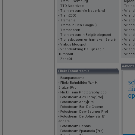
-
Tram Luxemburg
-
Rijden
-
TTO Noordzee
-
Treinb
-
Tram en businfo Nederland
-
Vriend
-
Tram2000
-
Vriend
-
Tramania
-
Vrien
-
Trams in Den Haag(Nl)
-
Vriend
-
Tramsporen
-
Vriend
-
Trein en bus in België blogspot
-
Vriend
-
Trolleybussen en trams van België
-
Vriend
-
Vlabus blogspot
-
Vriend
-
Vriendenkring De Lijn regio
-
Vriend
Turnhout
-
Vriend
-
Zone01
Adverte
Flickr Fotostream's
-
Baanpanorama
-
Flickr Bahnbilder W.+ H.
Brutzer[Pro]
-
Flickr Train Photography pool
-
Fotostream Alex Leroy[Pro]
-
Fotostream Andy[Pro]
-
Fotostream Bart De Craene
-
Fotostream Davy Beumer[Pro]
-
Fotostream De Johny zijn B'
anders'
-
Fotostream Dennis
-
Fotostream Eparanoia [Pro]