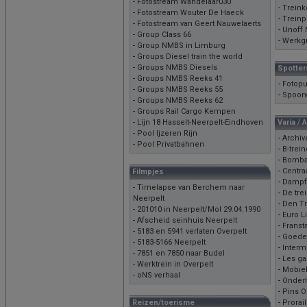
-
Fotostream Wandelaar030
-
Treink
-
Fotostream Wouter De Haeck
-
Treinp
-
Fotostream van Geert Nauwelaerts
-
Unoff
-
Group Class 66
-
Werkgr
-
Group NMBS in Limburg
-
Groups Diesel train the world
-
Groups NMBS Diesels
Spotter
-
Groups NMBS Reeks 41
-
Fotopu
-
Groups NMBS Reeks 55
-
Spoor
-
Groups NMBS Reeks 62
-
Groups Rail Cargo Kempen
-
Lijn 18 Hasselt-Neerpelt-Eindhoven
Varia / 
-
Pool Ijzeren Rijn
-
Archiv
-
Pool Privatbahnen
-
B-trei
-
Bombar
-
Centra
Filmpjes
-
Dampfs
-
Timelapse van Berchem naar
-
De tre
Neerpelt
-
Den Tr
-
201010 in Neerpelt/Mol 29.04.1990
-
Euro L
-
Afscheid seinhuis Neerpelt
-
Franst
-
5183 en 5941 verlaten Overpelt
-
Goede
-
5183-5166 Neerpelt
-
Interm
-
7851 en 7850 naar Budel
-
Les ga
-
Werktrein in Overpelt
-
Mobiel
-
oNS verhaal
-
Onder
-
Pins O
Reizen/toerisme
-
Prorai