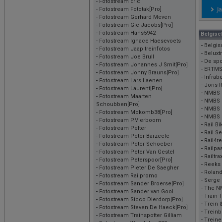
-
Fotostream Eric
-
Fotostream Fototak[Pro]
-
Fotostream Gerhard Meven
-
Fotostream Gie Jacobs[Pro]
-
Fotostream Hans5942
Belgisch
-
Fotostream Ignace Haesevoets
-
Belgis
-
Fotostream Jaap treinfotos
-
Beluxt
-
Fotostream Joe Brull
-
De spo
-
Fotostream Johannes J Smit[Pro]
-
ERTM
-
Fotostream Johny Brauns[Pro]
-
Infrabe
-
Fotostream Lars Laenen
-
Joris R
-
Fotostream Laurent[Pro]
-
NMBS 
-
Fotostream Maarten
-
NMBS 
Schoubben[Pro]
-
NMBS 
-
Fotostream Mokomb38[Pro]
-
NMBS d
-
Fotostream P.Vierboom
-
Rail Bi
-
Fotostream Pelter
-
Rail S
-
Fotostream Peter Barzeele
-
Rail4re
-
Fotostream Peter Schoeber
-
Railpa
-
Fotostream Peter Van Gestel
-
Railtra
-
Fotostream Peterspoor[Pro]
-
Reeks 
-
Fotostream Pieter De Saegher
-
Roland
-
Fotostream Railpromo
-
Serge 
-
Fotostream Sander Broerse[Pro]
-
The NM
-
Fotostream Sander van Gool
-
Train-
-
Fotostream Sicco Dierdorp[Pro]
-
Trein 
-
Fotostream Steven De Haeck[Pro]
-
Treinb
-
Fotostream Trainspotter Gilliam
-
Treine