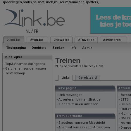
spoorwegen,nmbs,ns,sncf,sncb,museum,trainworld,spotters,
NL
/
FR
2Link.be
2You.be
2News.be
2Travel.be
Adverteren
Thuispagina
Dochters
Zoeken
Info
Admin
In de kijker
Treinen
-
Top3 Vlaamse datingsites
2Link.be
/
Dochters
/
Treinen
/ Links
-
Geld lenen zonder vragen
-
Testaankoop
Links
Gerelateerd
Deze pagina
Actuele
-
Link toevoegen
-
Eureka
-
Adverteren binnen 2link.be
-
BTTB
-
Kinderslot in-en uitstellen
-
De blo
-
Fluit z
-
N.Limb
Tram/bus/metro
-
NMBS 
-
Stadsbus museum Maastricht
-
NS Hi
-
Allemaal busjes regio Antwerpen
-
Omroe