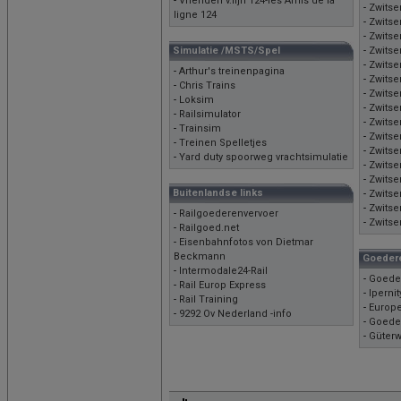
-
Vrienden v.lijn 124-les Amis de la
-
Zwitse
ligne 124
-
Zwitse
-
Zwitse
Simulatie /MSTS/Spel
-
Zwitse
-
Zwitse
-
Arthur's treinenpagina
-
Zwitse
-
Chris Trains
-
Zwitse
-
Loksim
-
Zwitse
-
Railsimulator
-
Zwitse
-
Trainsim
-
Zwitse
-
Treinen Spelletjes
-
Zwitse
-
Yard duty spoorweg vrachtsimulatie
-
Zwitse
-
Zwitse
Buitenlandse links
-
Zwitse
-
Zwitse
-
Railgoederenvervoer
-
Zwitse
-
Railgoed.net
-
Eisenbahnfotos von Dietmar
Beckmann
Goeder
-
Intermodale24-Rail
-
Goede
-
Rail Europ Express
-
Iperni
-
Rail Training
-
Europ
-
9292 Ov Nederland -info
-
Goede
-
Güter